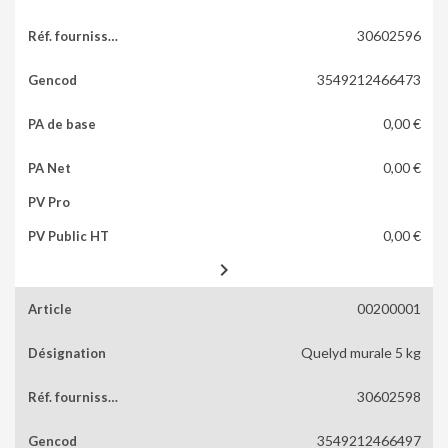
30602596
3549212466473
0,00 €
0,00 €
0,00 €

00200001
Quelyd murale 5 kg
30602598
3549212466497