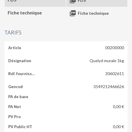

FDS
Fiche technique

Fiche technique
TARIFS
00200000
Quelyd murale 1kg
30602611
3549212466626
0,00 €
0,00 €