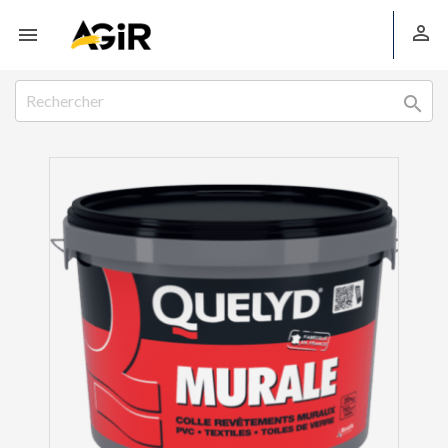


