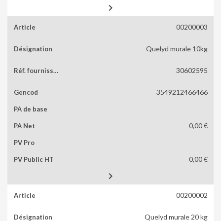

00200003
Quelyd murale 10kg
30602595
3549212466466
0,00 €
0,00 €

00200002
Quelyd murale 20 kg