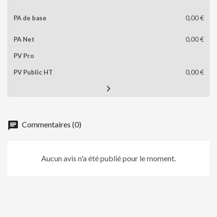
0,00 €
0,00 €
0,00 €

chat
Commentaires (0)
Aucun avis n'a été publié pour le moment.